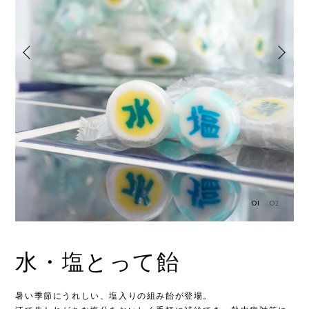
01
02
デ
水・塩とって飴
暑い季節にうれしい、塩入りの組み飴が登場。