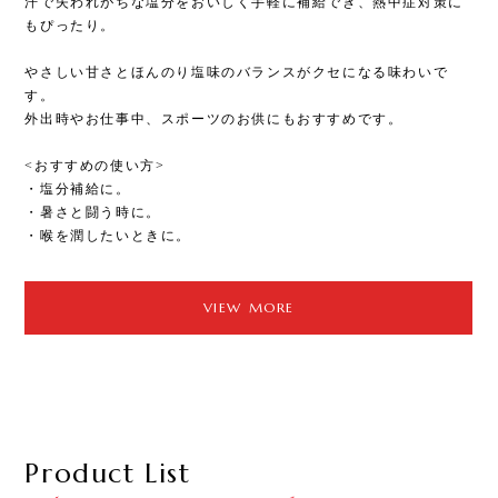
汗で失われがちな塩分をおいしく手軽に補給でき、熱中症対策に
ピカ
もぴったり。
ステ
やさしい甘さとほんのり塩味のバランスがクセになる味わいで
星形
す。
お部
外出時やお仕事中、スポーツのお供にもおすすめです。
いつ
<おすすめの使い方>
〈お
・塩分補給に。
・S
・暑さと闘う時に。
・パ
・喉を潤したいときに。
・友
・夜
・特
VIEW MORE
Product List