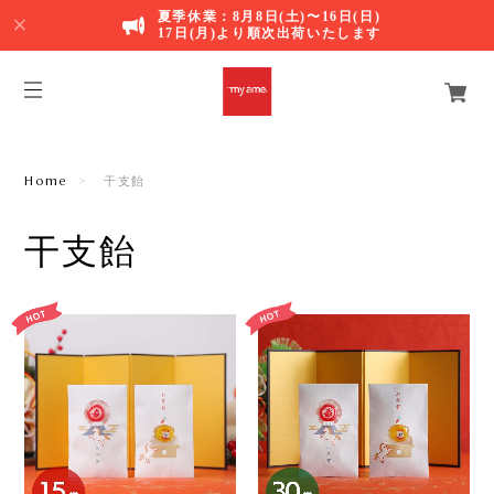
夏季休業：8月8日(土)〜16日(日)
17日(月)より順次出荷いたします
Home
干支飴
干支飴