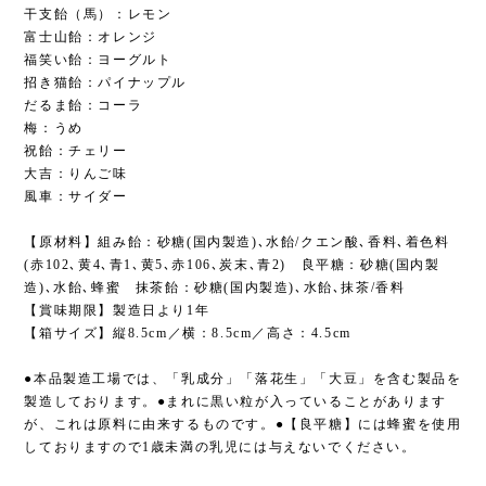
干支飴（馬）：レモン
富士山飴：オレンジ
福笑い飴：ヨーグルト
招き猫飴：パイナップル
だるま飴：コーラ
梅：うめ
祝飴：チェリー
大吉：りんご味
風車：サイダー
【原材料】組み飴：砂糖(国内製造)､水飴/クエン酸､香料､着色料
(赤102､黄4､青1､黄5､赤106､炭末､青2) 良平糖：砂糖(国内製
造)､水飴､蜂蜜 抹茶飴：砂糖(国内製造)､水飴､抹茶/香料
【賞味期限】製造日より1年
【箱サイズ】縦8.5cm／横：8.5cm／高さ：4.5cm
●本品製造工場では、「乳成分」「落花生」「大豆」を含む製品を
製造しております。●まれに黒い粒が入っていることがあります
が、これは原料に由来するものです。●【良平糖】には蜂蜜を使用
しておりますので1歳未満の乳児には与えないでください。