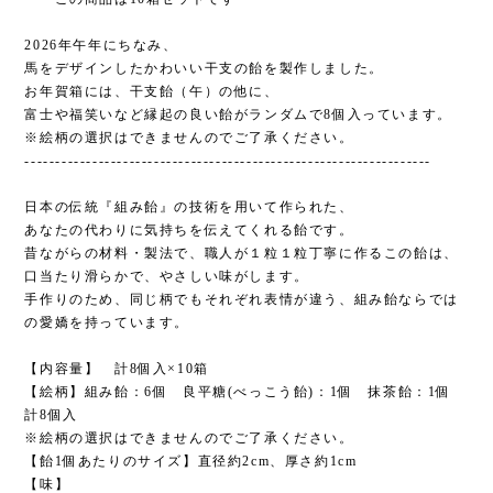
2026年午年にちなみ、
馬をデザインしたかわいい干支の飴を製作しました。
お年賀箱には、干支飴（午）の他に、
富士や福笑いなど縁起の良い飴がランダムで8個入っています。
※絵柄の選択はできませんのでご了承ください。
------------------------------------------------------------------
日本の伝統『組み飴』の技術を用いて作られた、
あなたの代わりに気持ちを伝えてくれる飴です。
昔ながらの材料・製法で、職人が１粒１粒丁寧に作るこの飴は、
口当たり滑らかで、やさしい味がします。
手作りのため、同じ柄でもそれぞれ表情が違う、組み飴ならでは
の愛嬌を持っています。
【内容量】 計8個入×10箱
【絵柄】組み飴：6個 良平糖(べっこう飴)：1個 抹茶飴：1個
計8個入
※絵柄の選択はできませんのでご了承ください。
【飴1個あたりのサイズ】直径約2cm、厚さ約1cm
【味】