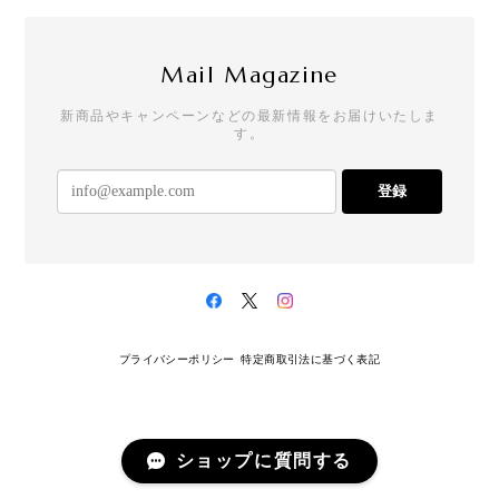
お客様用に注文しました！とても可愛いです
Mail Magazine
[ピカピカ]クリスマスキャンディー
新商品やキャンペーンなどの最新情報をお届けいたしま
イエロー：レモン味
す。
2025/11/29
友人のお子さんにプレゼントしたら、とても喜んで
登録
もらえました。
お年賀箱 2箱セット
紅(赤)：2箱
2025/11/29
プライバシーポリシー
特定商取引法に基づく表記
しっかりした可愛い箱に、可愛い飴が入っていま
す。大満足です。
ショップに質問する
お年賀ぽち袋30セット