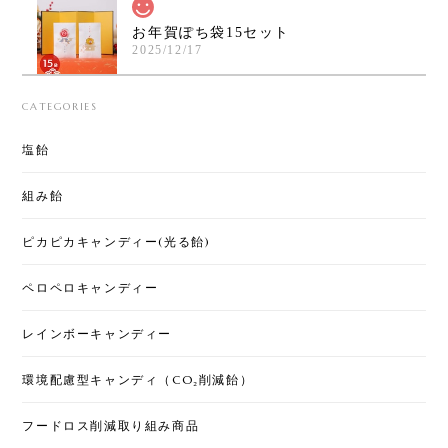
お年賀ぽち袋15セット
2025/12/17
年明けの挨拶とともにこれを渡すと大人にも喜んで
CATEGORIES
貰えます！味もランダムなのがまた、おみくじのよ
うで楽しいです♪美味しくて可愛いので今年も買いま
塩飴
した！
組み飴
ピカピカキャンディー(光る飴)
[くばる]クリスマスキャンディー 2袋セット
2025/12/17
ペロペロキャンディー
配りやすいサイズと価格でとっても可愛いです。ケ
レインボーキャンディー
ーン以外の小さなキャンディも美味しいのでみんな
に喜ばれます！
環境配慮型キャンディ（CO₂削減飴）
フードロス削減取り組み商品
お年賀ぽち袋30セット