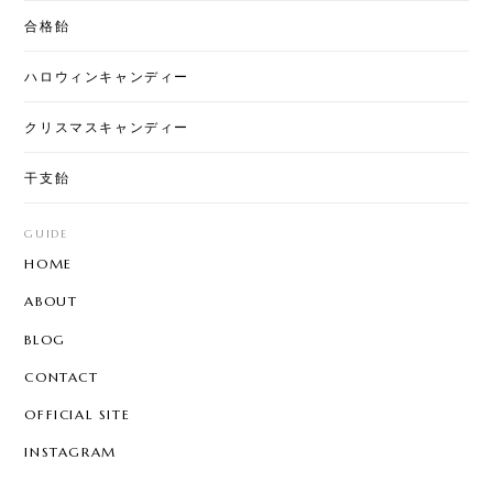
2025/12/05
合格飴
商品、めちゃめちゃ可愛いです💕これは誰かにあげ
ハロウィンキャンディー
るととても喜ばれると思います。おススメです！ ち
ょっと急ぎで注文したのですが、通常翌日配送なの
クリスマスキャンディー
に、即日配送していただきました。 おかげで、イベ
ントに間に合います。 お問い合わせにも、親切にご
干支飴
回答いただきました。 また利用させていただきま
す。ありがとうございました！
GUIDE
HOME
[ロリポップ]ハロウィンキャンディー 20本セット
ABOUT
2025/12/01
BLOG
CONTACT
OFFICIAL SITE
お年賀ぽち袋15セット
2025/11/30
INSTAGRAM