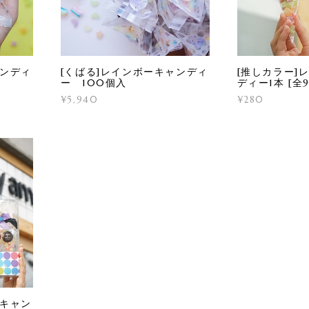
ャンディ
[くばる]レインボーキャンディ
[推しカラー]
ー 100個入
ディー1本 [全
¥5,940
¥280
ーキャン