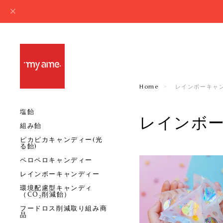
Home
レインボーキャ
塩飴
レインボ
組み飴
ピカピカキャンディー(光
る飴)
ペロペロキャンディー
レインボーキャンディー
環境配慮型キャンディ
（CO₂削減飴）
フードロス削減取り組み商
品