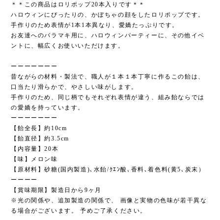
＊＊この商品はロリポップ20本入りです＊＊
ハロウィンにぴったりの、かぼちゃの顔をしたロリポップです。
手作りのため表情が1本1本異なり、愛嬌たっぷりです。
お友達へのバラマキ用に、ハロウィンパーティーに、その他イベ
ントに、幅広くお使いいただけます。
ーーーーーーー
昔ながらの材料・製法で、職人が１本１本丁寧に作るこの飴は、
口当たり滑らかで、やさしい味がします。
手作りのため、同じ柄でもそれぞれ表情が違う、組み飴ならでは
の愛嬌を持っています。
ーーーーーーー
【飴全長】約10cm
【飴直径】約3.5cm
【内容量】20本
【味】メロン味
【原材料】砂糖(国内製造)､水飴/ｸｴﾝ酸､香料､着色料(黄5､炭末）
ーーーー
【賞味期限】製造日から9ヶ月
※光の関係や、追加製造の関係で、 画像と実物の色味が若干異な
る場合がございます。 予めご了承ください。