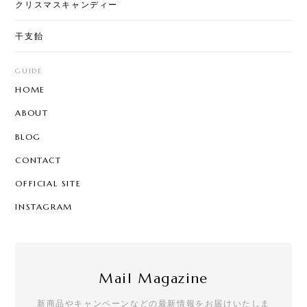
に喜ばれます！
クリスマスキャンディー
干支飴
お年賀ぽち袋30セット
2025/12/05
GUIDE
HOME
商品、めちゃめちゃ可愛いです💕これは誰かにあげ
ABOUT
るととても喜ばれると思います。おススメです！ ち
ょっと急ぎで注文したのですが、通常翌日配送なの
BLOG
に、即日配送していただきました。 おかげで、イベ
CONTACT
ントに間に合います。 お問い合わせにも、親切にご
回答いただきました。 また利用させていただきま
OFFICIAL SITE
す。ありがとうございました！
INSTAGRAM
[ロリポップ]ハロウィンキャンディー 20本セット
2025/12/01
Mail Magazine
新商品やキャンペーンなどの最新情報をお届けいたしま