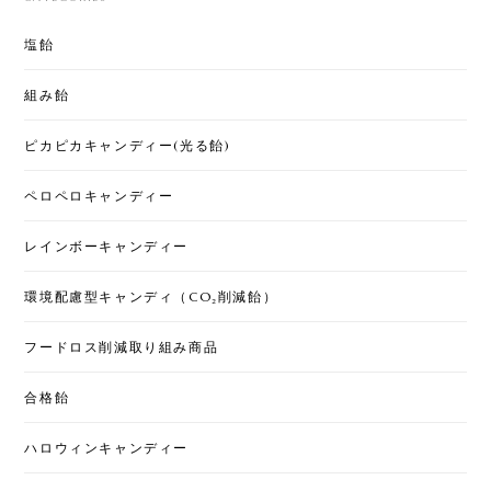
合格飴100個
2025/12/24
塩飴
組み飴
お年賀ぽち袋15セット
ピカピカキャンディー(光る飴)
2025/12/17
ペロペロキャンディー
年明けの挨拶とともにこれを渡すと大人にも喜んで
貰えます！味もランダムなのがまた、おみくじのよ
レインボーキャンディー
うで楽しいです♪美味しくて可愛いので今年も買いま
した！
環境配慮型キャンディ（CO₂削減飴）
フードロス削減取り組み商品
[くばる]クリスマスキャンディー 2袋セット
2025/12/17
合格飴
配りやすいサイズと価格でとっても可愛いです。ケ
ハロウィンキャンディー
ーン以外の小さなキャンディも美味しいのでみんな