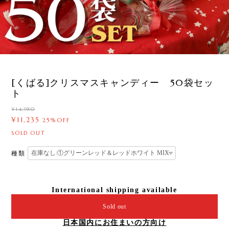
1
/
19
[くばる]クリスマスキャンディー 50袋セッ
ト
¥14,980
¥11,235
25%OFF
SOLD OUT
種類
International shipping available
Sold out
日本国内にお住まいの方向け