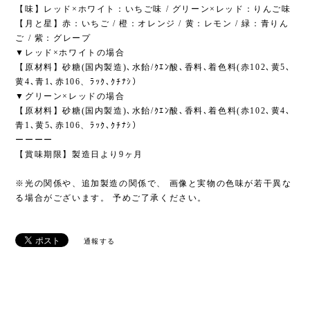
【味】レッド×ホワイト：いちご味 / グリーン×レッド：りんご味
【月と星】赤：いちご / 橙：オレンジ / ⻩：レモン / 緑：⻘りん
ご / 紫：グレープ
▼レッド×ホワイトの場合
【原材料】砂糖(国内製造)､水飴/ｸｴﾝ酸､香料､着色料(赤102､黄5､
黄4､青1､赤106、ﾗｯｸ､ｸﾁﾅｼ）
▼グリーン×レッドの場合
【原材料】砂糖(国内製造)､水飴/ｸｴﾝ酸､香料､着色料(赤102､黄4､
青1､黄5､赤106、ﾗｯｸ､ｸﾁﾅｼ）
ーーーー
【賞味期限】製造日より9ヶ月
※光の関係や、追加製造の関係で、 画像と実物の色味が若干異な
る場合がございます。 予めご了承ください。
通報する