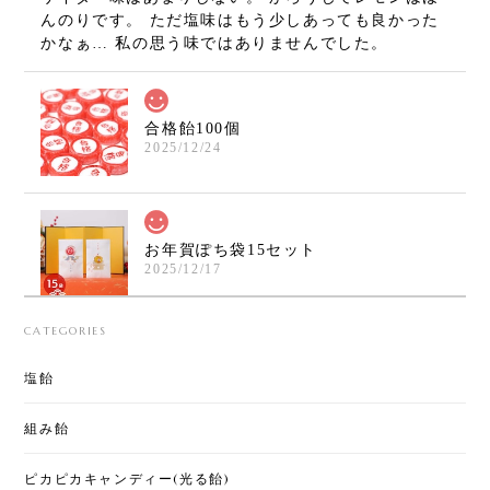
んのりです。 ただ塩味はもう少しあっても良かった
かなぁ… 私の思う味ではありませんでした。
合格飴100個
2025/12/24
お年賀ぽち袋15セット
2025/12/17
年明けの挨拶とともにこれを渡すと大人にも喜んで
CATEGORIES
貰えます！味もランダムなのがまた、おみくじのよ
うで楽しいです♪美味しくて可愛いので今年も買いま
塩飴
した！
組み飴
ピカピカキャンディー(光る飴)
[くばる]クリスマスキャンディー 2袋セット