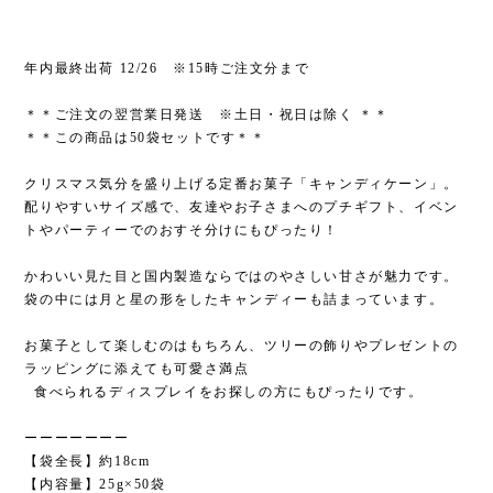
年内最終出荷 12/26 ※15時ご注文分まで
＊＊ご注文の翌営業日発送 ※土日・祝日は除く ＊＊
＊＊この商品は50袋セットです＊＊
クリスマス気分を盛り上げる定番お菓子「キャンディケーン」。
配りやすいサイズ感で、友達やお子さまへのプチギフト、イベン
トやパーティーでのおすそ分けにもぴったり！
かわいい見た目と国内製造ならではのやさしい甘さが魅力です。
袋の中には月と星の形をしたキャンディーも詰まっています。
お菓子として楽しむのはもちろん、ツリーの飾りやプレゼントの
ラッピングに添えても可愛さ満点
食べられるディスプレイをお探しの方にもぴったりです。
ーーーーーーー
【袋全長】約18cm
【内容量】25g×50袋