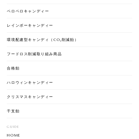
2025/12/17
ペロペロキャンディー
配りやすいサイズと価格でとっても可愛いです。ケ
レインボーキャンディー
ーン以外の小さなキャンディも美味しいのでみんな
に喜ばれます！
環境配慮型キャンディ（CO₂削減飴）
フードロス削減取り組み商品
お年賀ぽち袋30セット
2025/12/05
合格飴
商品、めちゃめちゃ可愛いです💕これは誰かにあげ
ハロウィンキャンディー
るととても喜ばれると思います。おススメです！ ち
ょっと急ぎで注文したのですが、通常翌日配送なの
クリスマスキャンディー
に、即日配送していただきました。 おかげで、イベ
ントに間に合います。 お問い合わせにも、親切にご
干支飴
回答いただきました。 また利用させていただきま
す。ありがとうございました！
GUIDE
HOME