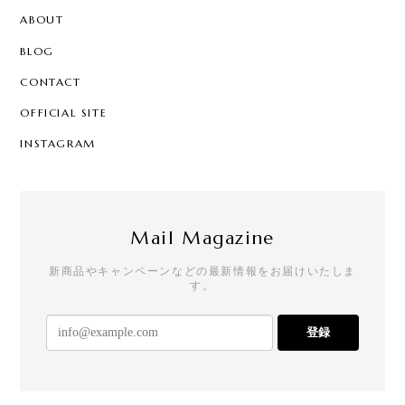
[ロリポップ]ハロウィンキャンディー 20本セット
ABOUT
2025/12/01
BLOG
CONTACT
OFFICIAL SITE
お年賀ぽち袋15セット
2025/11/30
INSTAGRAM
お客様用に注文しました！とても可愛いです
Mail Magazine
[ピカピカ]クリスマスキャンディー
新商品やキャンペーンなどの最新情報をお届けいたしま
イエロー：レモン味
す。
2025/11/29
友人のお子さんにプレゼントしたら、とても喜んで
登録
もらえました。