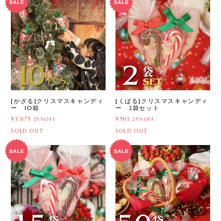
[かざる]クリスマスキャンディ
[くばる]クリスマスキャンディ
ー 10箱
ー 2袋セット
¥3,675
¥563
25%OFF
25%OFF
SOLD OUT
SOLD OUT