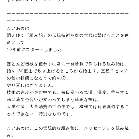
ーーーーーーーーーーーーーーーーーーーーーーーーーーー
ーーーーー
まいあめは
消えゆく『組み飴』の伝統技術を次の世代に繋げることを使
命として
10年前にスタートしました。
ほとんど機械を使わずに常に一発勝負で作られる組み飴は、
飴を150度まで炊き上げるところから始まり、直径２センチ
の飴の状態になるまで約40分。
やり直しはききません。
技術の進歩が進む中でも、毎日変わる気温、湿度、垂らす１
滴２滴で色合いが変わってしまう繊細な技は、
大量生産、大量消費の世の中でも、機械では到底真似するこ
とのできない、特別なものです。
まいあめは、この伝統的な組み飴に「メッセージ」を組み込
み、