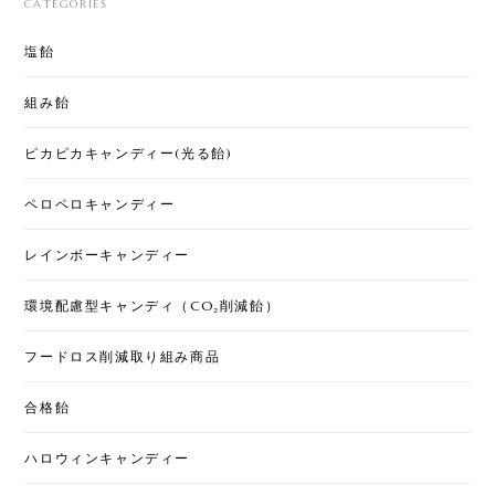
年明けの挨拶とともにこれを渡すと大人にも喜んで
CATEGORIES
貰えます！味もランダムなのがまた、おみくじのよ
うで楽しいです♪美味しくて可愛いので今年も買いま
塩飴
した！
組み飴
ピカピカキャンディー(光る飴)
[くばる]クリスマスキャンディー 2袋セット
2025/12/17
ペロペロキャンディー
配りやすいサイズと価格でとっても可愛いです。ケ
レインボーキャンディー
ーン以外の小さなキャンディも美味しいのでみんな
に喜ばれます！
環境配慮型キャンディ（CO₂削減飴）
フードロス削減取り組み商品
お年賀ぽち袋30セット
2025/12/05
合格飴
商品、めちゃめちゃ可愛いです💕これは誰かにあげ
ハロウィンキャンディー
るととても喜ばれると思います。おススメです！ ち