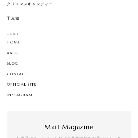
ょっと急ぎで注文したのですが、通常翌日配送なの
クリスマスキャンディー
に、即日配送していただきました。 おかげで、イベ
ントに間に合います。 お問い合わせにも、親切にご
干支飴
回答いただきました。 また利用させていただきま
す。ありがとうございました！
GUIDE
HOME
[ロリポップ]ハロウィンキャンディー 20本セット
ABOUT
2025/12/01
BLOG
CONTACT
OFFICIAL SITE
お年賀ぽち袋15セット
2025/11/30
INSTAGRAM
お客様用に注文しました！とても可愛いです
Mail Magazine
[ピカピカ]クリスマスキャンディー