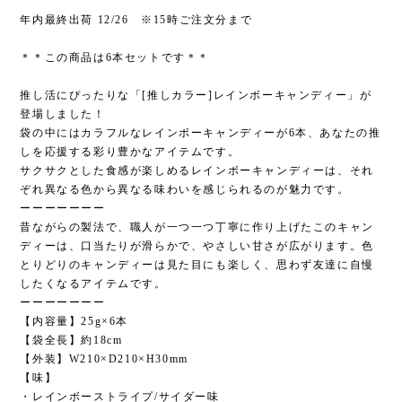
年内最終出荷 12/26 ※15時ご注文分まで
＊＊この商品は6本セットです＊＊
推し活にぴったりな「[推しカラー]レインボーキャンディー」が
登場しました！
袋の中にはカラフルなレインボーキャンディーが6本、あなたの推
しを応援する彩り豊かなアイテムです。
サクサクとした食感が楽しめるレインボーキャンディーは、それ
ぞれ異なる色から異なる味わいを感じられるのが魅力です。
ーーーーーーー
昔ながらの製法で、職人が一つ一つ丁寧に作り上げたこのキャン
ディーは、口当たりが滑らかで、やさしい甘さが広がります。色
とりどりのキャンディーは見た目にも楽しく、思わず友達に自慢
したくなるアイテムです。
ーーーーーーー
【内容量】25g×6本
【袋全長】約18cm
【外装】W210×D210×H30mm
【味】
・レインボーストライプ/サイダー味