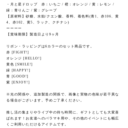
・月と星ドロップ 赤：いちご / 橙：オレンジ / ⻩：レモン /
緑：⻘りんご / 紫：グレープ
【原材料】砂糖、水飴/クエン酸、香料、着色料(青1、赤106、黄
4、赤102、黄5、ラック、クチナシ)
ーーーー
【賞味期限】製造日より9ヶ月
リボン・ラッピングは6カラーのセット商品です。
赤 [FIGHT!]
オレンジ [HELLO!]
黄色 [SMILE!]
緑 [HAPPY!]
青 [GOOD!]
紫 [ENJOY!]
※光の関係や、追加製造の関係で、画像と実物の色味が若干異な
る場合がございます。予めご了承ください。
推し活の集まりやライブ中の待ち時間に、ギフトとしても大変喜
ばれます！お友達へのバラマキ用や、その他のイベントにも幅広
くご利用いただけるアイテムです。