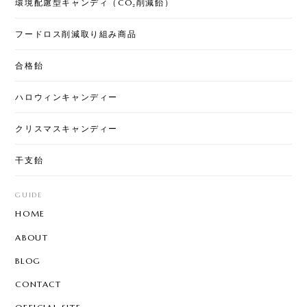
環境配慮型キャンディ（CO₂削減飴）
フードロス削減取り組み商品
[くばる]クリスマスキャンディー 2袋セット
2025/12/17
合格飴
配りやすいサイズと価格でとっても可愛いです。ケ
ハロウィンキャンディー
ーン以外の小さなキャンディも美味しいのでみんな
に喜ばれます！
クリスマスキャンディー
干支飴
お年賀ぽち袋30セット
2025/12/05
GUIDE
HOME
商品、めちゃめちゃ可愛いです💕これは誰かにあげ
ABOUT
るととても喜ばれると思います。おススメです！ ち
ょっと急ぎで注文したのですが、通常翌日配送なの
BLOG
に、即日配送していただきました。 おかげで、イベ
CONTACT
ントに間に合います。 お問い合わせにも、親切にご
回答いただきました。 また利用させていただきま