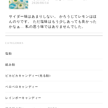
2026/06/14
サイダー味はあまりしない。 かろうじてレモンはほ
んのりです。 ただ塩味はもう少しあっても良かった
かなぁ… 私の思う味ではありませんでした。
CATEGORIES
合格飴100個
2025/12/24
塩飴
組み飴
お年賀ぽち袋15セット
ピカピカキャンディー(光る飴)
2025/12/17
ペロペロキャンディー
年明けの挨拶とともにこれを渡すと大人にも喜んで
貰えます！味もランダムなのがまた、おみくじのよ
レインボーキャンディー
うで楽しいです♪美味しくて可愛いので今年も買いま
した！