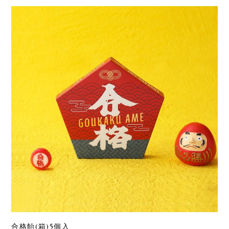
合格飴(箱)5個入