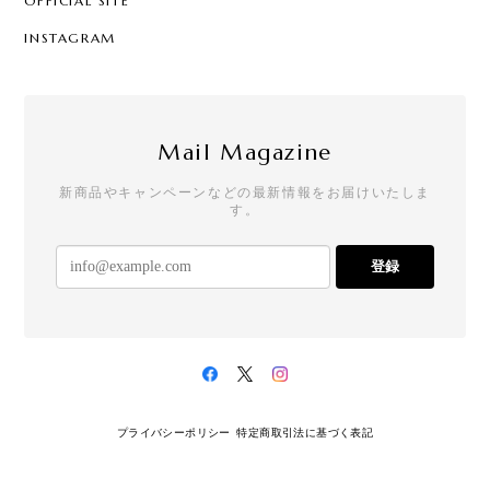
OFFICIAL SITE
す。ありがとうございました！
INSTAGRAM
[ロリポップ]ハロウィンキャンディー 20本セット
2025/12/01
Mail Magazine
新商品やキャンペーンなどの最新情報をお届けいたしま
す。
お年賀ぽち袋15セット
2025/11/30
登録
お客様用に注文しました！とても可愛いです
[ピカピカ]クリスマスキャンディー
イエロー：レモン味
2025/11/29
プライバシーポリシー
特定商取引法に基づく表記
友人のお子さんにプレゼントしたら、とても喜んで