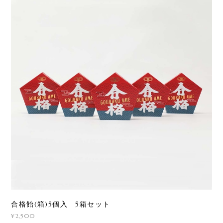
合格飴(箱)5個入 5箱セット
¥2,500