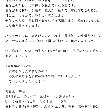
日本の伝統『組み飴』の技術を用いて作られた、
あなたの代わりに気持ちを伝えてくれる飴です。
昔ながらの材料・製法で、職人が１粒１粒丁寧に作るこの飴は、
口当たり滑らかで、やさしい味がします。
手作りのため、同じ柄でもそれぞれ表情が違う、組み飴ならでは
の愛嬌を持っています。
パッケージには、縁起がいいとされる「青海波」の模様をあしら
い、合格の文字には「鶴」を隠し絵柄として組み込みました。
中に縁起のいい紅白の手作り合格飴が7個と、不屈のだるま飴が3
個入っています。
<合格飴の使い方>
・試験を控えた大切なあの人へ
・応援の気持ちを試験会場まで持っていけるように
・そっと応援したいときに
内容量：10個
飴1個あたりのサイズ：直径約2cm、厚さ約1cm
味：合格飴-いちご味 / だるま飴-コーラ味
原材料：砂糖(国内製造)、水飴/クエン酸、香料、着色料(赤102、