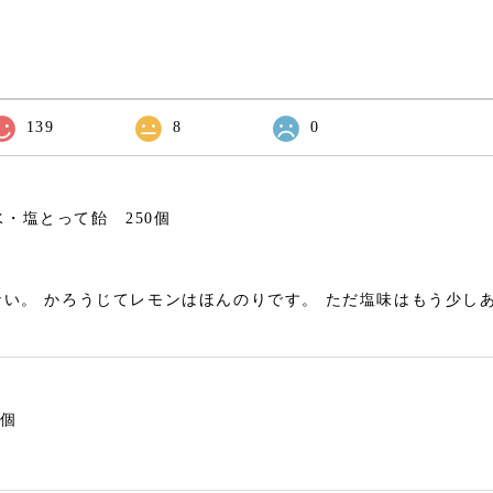
139
8
0
・塩とって飴 250個
い。 かろうじてレモンはほんのりです。 ただ塩味はもう少し
0個