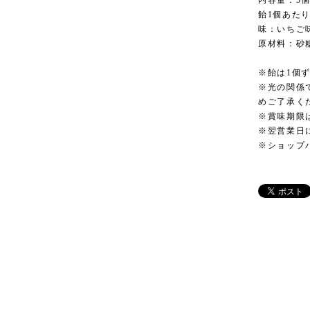
内容量：5
飴1個あたり
味：いちご
原材料：砂糖
※飴は1個
※光の関係
めご了承く
※賞味期限
※翌営業日
※ショップ