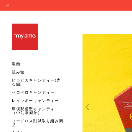
塩飴
組み飴
ピカピカキャンディー(光
る飴)
ペロペロキャンディー
レインボーキャンディー
環境配慮型キャンディ
（CO₂削減飴）
フードロス削減取り組み商
品