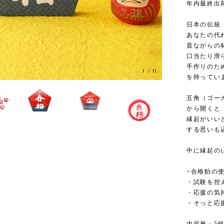
年内最終出荷
日本の伝統
あなたの代
昔ながらの
口当たり滑
手作りのた
1
/
11
を持ってい
五角（ゴー
から開くと
縁起がいい
する思いも
中に縁起の
<合格飴の
・試験を控
・応援の気
・そっと応