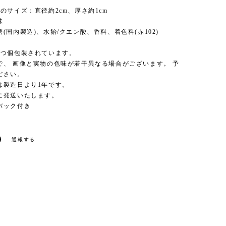
個
のサイズ：直径約2cm、厚さ約1cm
味
(国内製造)、水飴/クエン酸、香料、着色料(赤102)
ずつ個包装されています。
で、 画像と実物の色味が若干異なる場合がございます。 予
ださい。
は製造日より1年です。
に発送いたします。
バック付き
通報する