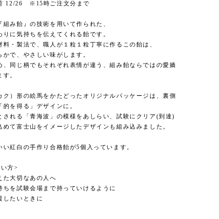
 12/26 ※15時ご注文分まで
『組み飴』の技術を用いて作られた、
わりに気持ちを伝えてくれる飴です。
材料・製法で、職人が１粒１粒丁寧に作るこの飴は、
らかで、やさしい味がします。
め、同じ柄でもそれぞれ表情が違う、組み飴ならではの愛嬌
ます。
カク）形の絵馬をかたどったオリジナルパッケージは、裏側
「的を得る」デザインに。
とされる「青海波」の模様をあしらい、試験にクリア(到達)
込めて富士山をイメージしたデザインも組み込みました。
いい紅白の手作り合格飴が5個入っています。
使い方>
えた大切なあの人へ
持ちを試験会場まで持っていけるように
援したいときに