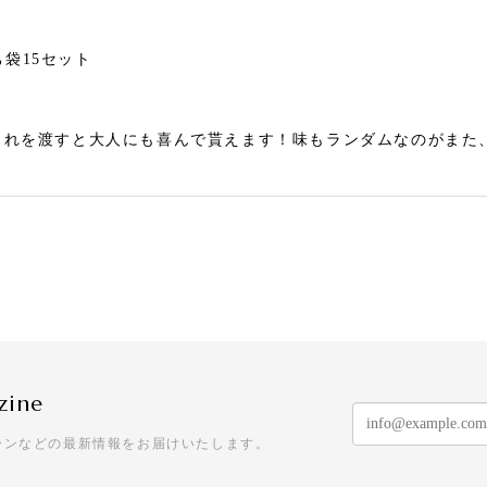
袋15セット
これを渡すと大人にも喜んで貰えます！味もランダムなのがまた
クリスマスキャンディー 2袋セット
格でとっても可愛いです。ケーン以外の小さなキャンディも美味
zine
袋30セット
ーンなどの最新情報をお届けいたします。