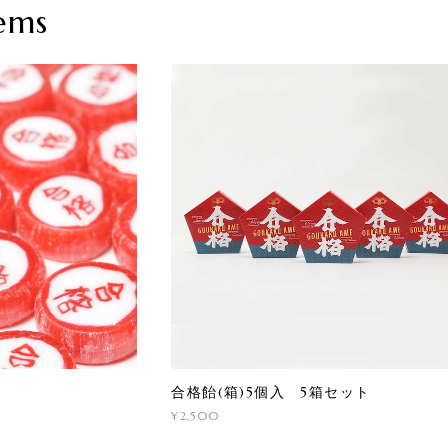
ems
合格飴(箱)5個入 5箱セット
¥2,500