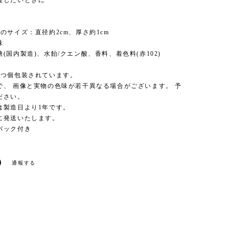
援したいときに
個
のサイズ：直径約2cm、厚さ約1cm
味
(国内製造)、水飴/クエン酸、香料、着色料(赤102)
ずつ個包装されています。
で、 画像と実物の色味が若干異なる場合がございます。 予
ださい。
は製造日より1年です。
に発送いたします。
バック付き
通報する