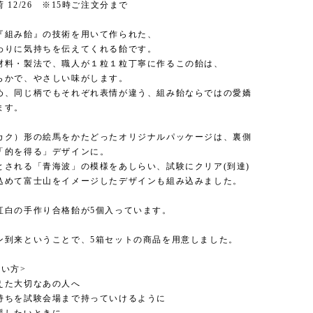
 12/26 ※15時ご注文分まで
『組み飴』の技術を用いて作られた、
わりに気持ちを伝えてくれる飴です。
材料・製法で、職人が１粒１粒丁寧に作るこの飴は、
らかで、やさしい味がします。
め、同じ柄でもそれぞれ表情が違う、組み飴ならではの愛嬌
ます。
カク）形の絵馬をかたどったオリジナルパッケージは、裏側
「的を得る」デザインに。
とされる「青海波」の模様をあしらい、試験にクリア(到達)
込めて富士山をイメージしたデザインも組み込みました。
紅白の手作り合格飴が5個入っています。
ン到来ということで、5箱セットの商品を用意しました。
使い方>
えた大切なあの人へ
持ちを試験会場まで持っていけるように