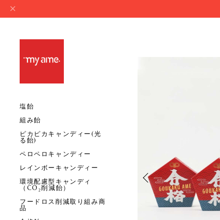
塩飴
組み飴
ピカピカキャンディー(光
る飴)
ペロペロキャンディー
レインボーキャンディー
環境配慮型キャンディ
（CO₂削減飴）
フードロス削減取り組み商
品