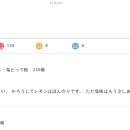
¥1,800
139
8
0
・塩とって飴 250個
い。 かろうじてレモンはほんのりです。 ただ塩味はもう少し
0個