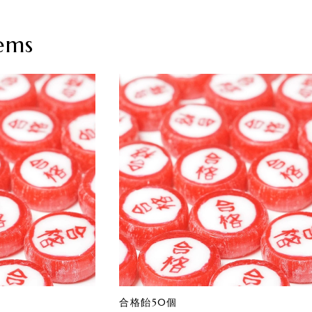
ems
合格飴50個