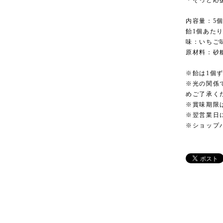
・そっと応
内容量：5
飴1個あたり
味：いちご
原材料：砂糖
※飴は1個
※光の関係
めご了承く
※賞味期限
※翌営業日
※ショップ