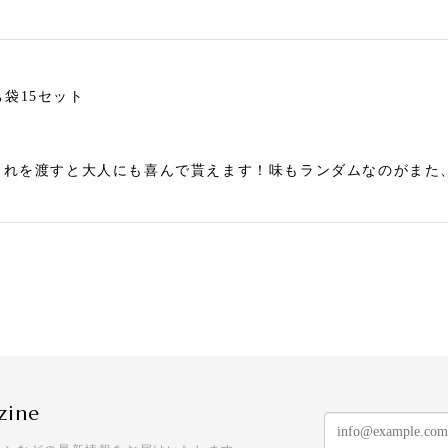
袋15セット
これを渡すと大人にも喜んで貰えます！味もランダムなのがまた
クリスマスキャンディー 2袋セット
格でとっても可愛いです。ケーン以外の小さなキャンディも美味
zine
袋30セット