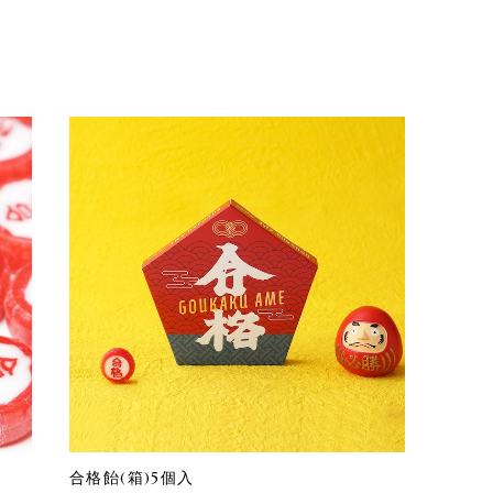
合格飴(箱)5個入