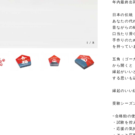
年内最終出荷
日本の伝統
あなたの代
昔ながらの
口当たり滑
手作りのた
1
/
8
を持ってい
五角（ゴー
から開くと
縁起がいい
する思いも
縁起のいい
受験シーズ
<合格飴の
・試験を控
・応援の気