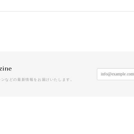
クリスマスキャンディー 2袋セット
格でとっても可愛いです。ケーン以外の小さなキャンディも美味
zine
袋30セット
ーンなどの最新情報をお届けいたします。
いです💕これは誰かにあげるととても喜ばれると思います。お
日配送していただきました。 おかげで、イベントに間に合います
ただきます。ありがとうございました！