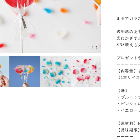
まるでガラ
透明感のあ
光にかざす
SNS映えも
1
/
15
プレゼント
ーーーーー
【内容量】 
【1本サイズ
【味】
・ブルー：
・ピンク：
・イエロー
【原材料】
【賞味期限
ーーーー