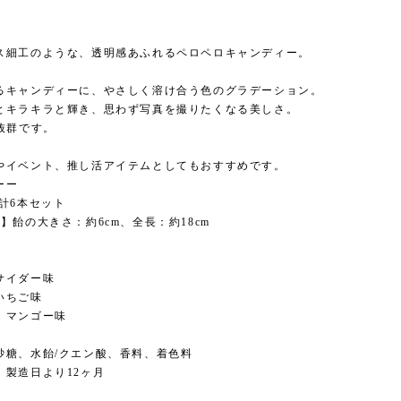
ス細工のような、透明感あふれるペロペロキャンディー。
るキャンディーに、やさしく溶け合う色のグラデーション。
とキラキラと輝き、思わず写真を撮りたくなる美しさ。
抜群です。
やイベント、推し活アイテムとしてもおすすめです。
ーー
計6本セット
】飴の大きさ：約6cm、全長：約18cm
サイダー味
いちご味
：マンゴー味
砂糖、水飴/クエン酸、香料、着色料
】製造日より12ヶ月