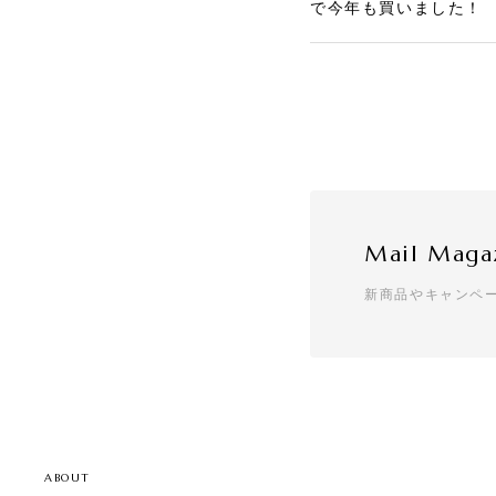
で今年も買いました！
[くばる]
2025/12/17
配りやすいサイズと価
Mail Maga
お年賀ぽち
新商品やキャンペ
2025/12/05
商品、めちゃめちゃ可愛
常翌日配送なのに、即
た。 また利用させてい
ABOUT