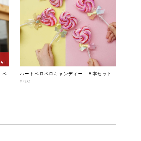
 ペ
ハートペロペロキャンディー ５本セット
¥720