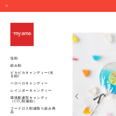
塩飴
組み飴
ピカピカキャンディー(光
る飴)
ペロペロキャンディー
レインボーキャンディー
環境配慮型キャンディ
（CO₂削減飴）
フードロス削減取り組み商
品