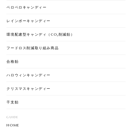
2025/12/17
ペロペロキャンディー
配りやすいサイズと価格でとっても可愛いです。ケ
レインボーキャンディー
ーン以外の小さなキャンディも美味しいのでみんな
に喜ばれます！
環境配慮型キャンディ（CO₂削減飴）
フードロス削減取り組み商品
お年賀ぽち袋30セット
2025/12/05
合格飴
商品、めちゃめちゃ可愛いです💕これは誰かにあげ
ハロウィンキャンディー
るととても喜ばれると思います。おススメです！ ち
ょっと急ぎで注文したのですが、通常翌日配送なの
クリスマスキャンディー
に、即日配送していただきました。 おかげで、イベ
ントに間に合います。 お問い合わせにも、親切にご
干支飴
回答いただきました。 また利用させていただきま
す。ありがとうございました！
GUIDE
HOME