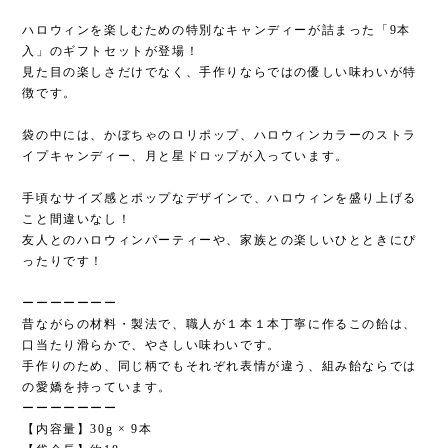
ハロウィンを楽しむための特別なキャンディーが詰まった「9本
入」のギフトセットが登場！
見た目の楽しさだけでなく、手作りならではの優しい味わいが特
徴です。
袋の中には、かぼちゃのロリポップ、ハロウィンカラーのストラ
イプキャンディー、月と星ドロップが入っています。
手頃なサイズ感とポップなデザインで、ハロウィンを盛り上げる
こと間違いなし！
友人とのハロウィンパーティーや、家族との楽しいひとときにぴ
ったりです！
ーーーーーーー
昔ながらの材料・製法で、職人が１本１本丁寧に作るこの飴は、
口当たり滑らかで、やさしい味わいです。
手作りのため、同じ柄でもそれぞれ表情が違う、組み飴ならでは
の愛嬌を持っています。
ーーーーーーー
【内容量】30g × 9本