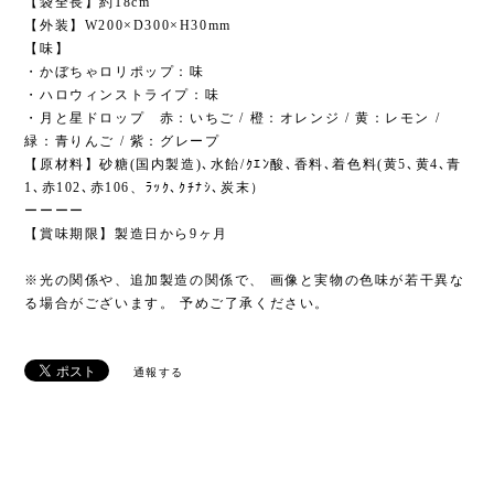
【袋全長】約18cm
【外装】W200×D300×H30mm
【味】
・かぼちゃロリポップ：味
・ハロウィンストライプ：味
・月と星ドロップ 赤：いちご / 橙：オレンジ / ⻩：レモン /
緑：⻘りんご / 紫：グレープ
【原材料】砂糖(国内製造)､水飴/ｸｴﾝ酸､香料､着色料(黄5､黄4､青
1､赤102､赤106、ﾗｯｸ､ｸﾁﾅｼ､炭末）
ーーーー
【賞味期限】製造日から9ヶ月
※光の関係や、追加製造の関係で、 画像と実物の色味が若干異な
る場合がございます。 予めご了承ください。
通報する