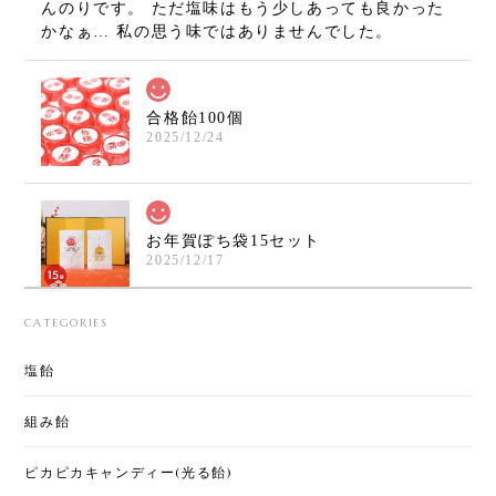
んのりです。 ただ塩味はもう少しあっても良かった
かなぁ… 私の思う味ではありませんでした。
合格飴100個
2025/12/24
お年賀ぽち袋15セット
2025/12/17
年明けの挨拶とともにこれを渡すと大人にも喜んで
CATEGORIES
貰えます！味もランダムなのがまた、おみくじのよ
うで楽しいです♪美味しくて可愛いので今年も買いま
塩飴
した！
組み飴
ピカピカキャンディー(光る飴)
[くばる]クリスマスキャンディー 2袋セット