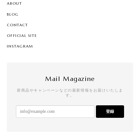
[ロリポップ]ハロウィンキャンディー 20本セット
ABOUT
2025/12/01
BLOG
CONTACT
OFFICIAL SITE
お年賀ぽち袋15セット
2025/11/30
INSTAGRAM
お客様用に注文しました！とても可愛いです
Mail Magazine
[ピカピカ]クリスマスキャンディー
新商品やキャンペーンなどの最新情報をお届けいたしま
イエロー：レモン味
す。
2025/11/29
友人のお子さんにプレゼントしたら、とても喜んで
登録
もらえました。
お年賀箱 2箱セット